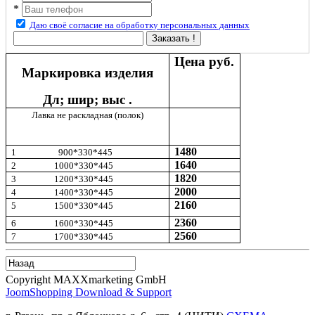
*
Даю своё согласие на обработку персональных данных
Заказать !
Цена руб.
Маркировка изделия
Дл; шир; выс .
Лавка не раскладная (полок)
1480
1
900*330*445
1640
2 1000*330*445
1820
3 1200*330*445
2000
4 1400*330*445
2160
5 1500*330*445
2360
6 1600*330*445
2560
7
1700*330*445
Copyright MAXXmarketing GmbH
JoomShopping Download & Support